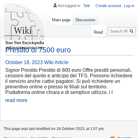
Not logged in
Talk
Create account
Log in
Main page
Discussion
Search
Read
wikiexpression.com
Prestito di 7500 euro
October 18, 2023
Wiki Article
Signor Prestito Prestito di 800 euro Offre prestiti personali,
cessioni del quinto e anticipo del TFS. Possono richiedere
il servizio anche cattivi pagatori. Si può richiedere un
preventivo online o presso le filiali sul territorio.
Piattaforma online chiara e di semplice utilizzo. i l
read more
This page was last modified on 18 October 2023, at 1:07 pm.